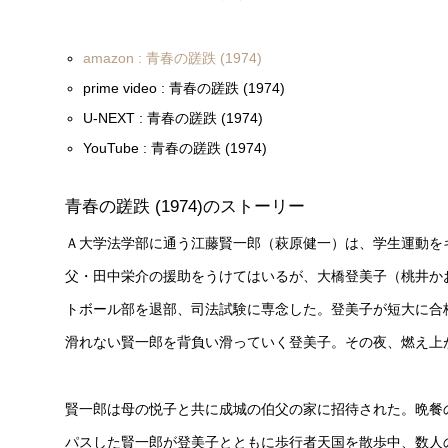
amazon : 青春の蹉跌 (1974)
prime video : 青春の蹉跌 (1974)
U-NEXT : 青春の蹉跌 (1974)
YouTube : 青春の蹉跌 (1974)
青春の蹉跌 (1974)のストーリー
Ａ大学法学部に通う江藤賢一郎（萩原健一）は、学生運動を
父・田中栄介の援助をうけてはいるが、大橋登美子（桃井か
トボール部を退部、司法試験に専念した。登美子が短大に合
滑れない賢一郎を背負い滑っていく登美子。その夜、燃え上
賢一郎は母の悦子と共に成城の伯父の家に招待された。晩餐
パスした賢一郎が登美子とともに歩行者天国を散歩中、数人