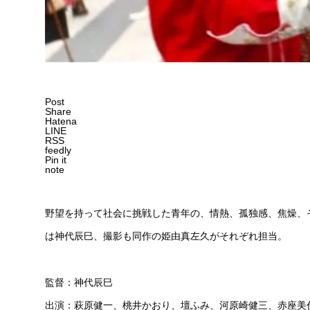
Post
Share
Hatena
LINE
RSS
feedly
Pin it
note
野望を持って社会に挑戦した青年の、情熱、孤独感、焦燥、
は神代辰巳、撮影も同作の姫由真左久がそれぞれ担当。
監督：神代辰巳
出演：萩原健一、桃井かおり、壇ふみ、河原崎健三、赤座美