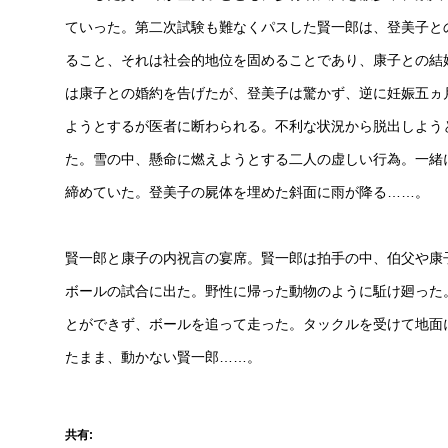
ていった。第二次試験も難なくパスした賢一郎は、登美子と
ること、それは社会的地位を固めることであり、康子との結
は康子との婚約を告げたが、登美子は驚かず、逆に妊娠五ヵ
ようとするが医者に断わられる。不利な状況から脱出しよう
た。雪の中、懸命に燃えようとする二人の虚しい行為。一緒
締めていた。登美子の屍体を埋めた斜面に雨が降る……。
賢一郎と康子の内祝言の宴席。賢一郎は拍手の中、伯父や康
ボールの試合に出た。野性に帰った動物のように駈け廻った
とができず、ボールを追って走った。タックルを受けて地面
たまま、動かない賢一郎……。
共有: