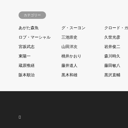
カテゴリー
あがた森魚
グ・スーヨン
クロード・
ロブ・マーシャル
三池崇史
久世光彦
宮坂武志
山田洋次
岩井俊二
東陽一
桃井かおり
森川時久
蔵原惟繕
藤井道人
藤田敏八
阪本順治
黒木和雄
黒沢直輔